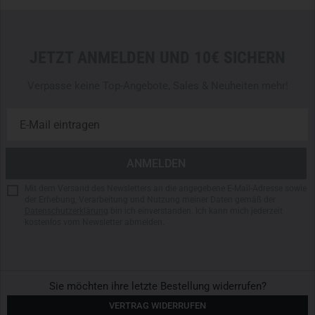
Flächengewicht: ca. 230 g/m²
Gewicht: ca. 669 g
7 Außentaschen + 3 Innentaschen für Ausrüstung und
JETZT ANMELDEN UND 10€ SICHERN
EDC
Belüftung unter den Achseln – aktiv regulierbar
Verpasse keine Top-Angebote, Sales & Neuheiten mehr!
Verstärkte Ellbogenpartien für hohe Beanspruchung
Canadian‑Knöpfe auf robustem Band verarbeitet
Flache Ausrüstungsschlaufen außen zur schnellen
Befestigung
Hinweis:
Zubehör, Gürtel, Ausrüstung und Patches sind
Mit dem Versand des Newsletters an die angegebene E-Mail-Adresse sowie
nicht im Lieferumfang enthalten.
der Erhebung, Verarbeitung und Nutzung meiner Daten gemäß der
Datenschutzerklärung
bin ich einverstanden. Ich kann mich jederzeit
kostenlos vom Newsletter abmelden.
Sie möchten ihre letzte Bestellung widerrufen?
VERTRAG WIDERRUFEN