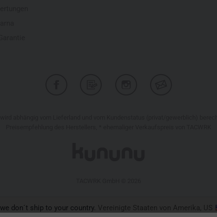
ertungen
larna
Garantie
r wird abhängig vom Lieferland und vom Kundenstatus (privat/gewerblich) bere
Preisempfehlung des Herstellers, * ehemaliger Verkaufspreis von TACWRK
TACWRK GmbH © 2026
 we don´t ship to your country.
Vereinigte Staaten von Amerika, US