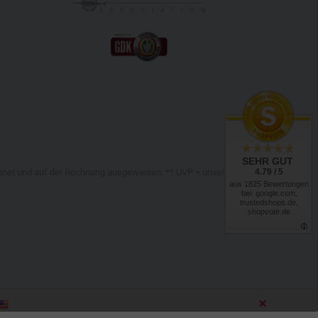
SEHR GUT
4.79 / 5
chnet und auf der Rechnung ausgewiesen. ** UVP = unverbindliche
aus 1825 Bewertungen
bei: google.com,
trustedshops.de,
shopvote.de