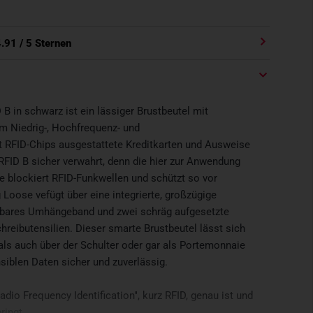
4.91
/ 5 Sternen
 in schwarz ist ein lässiger Brustbeutel mit
im Niedrig-, Hochfrequenz- und
t RFID-Chips ausgestattete Kreditkarten und Ausweise
FID B sicher verwahrt, denn die hier zur Anwendung
ie blockiert RFID-Funkwellen und schützt so vor
Loose vefügt über eine integrierte, großzügige
llbares Umhängeband und zwei schräg aufgesetzte
hreibutensilien. Dieser smarte Brustbeutel lässt sich
als auch über der Schulter oder gar als Portemonnaie
nsiblen Daten sicher und zuverlässig.
dio Frequency Identification", kurz RFID, genau ist und
ringt.