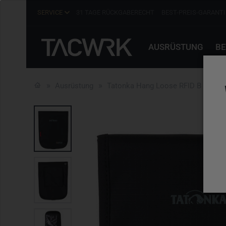
SERVICE
31 TAGE RÜCKGABERECHT
BEST-PREIS-GARANTI
AUSRÜSTUNG
BE
Ausrüstung
Tatonka Hang Loose RFID B Black