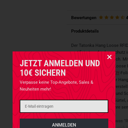
Bewertungen
Produktdetails
Der Tatonka Hang Loose RFID B
zertifiziertem Ausleseschutz 
Ultrahochfrequenzbereich. Mi
JETZT ANMELDEN UND
sind im Tatonka Hang Loose R
10€ SICHERN
kommende
CRYPTALLOY
-Fol
dreistem Datenklau. Der Hang 
Verpasse keine Top-Angebote, Sales &
Balgtasche, ein längenverste
Neuheiten mehr!
Fächer für Kreditkarten und Sc
bei Bedarf sowohl am Gürtel, 
tragen und schützt all Ihre se
>>
HIER
zeigt Tatonka, was "Ra
welche Gefahren es mit sich b