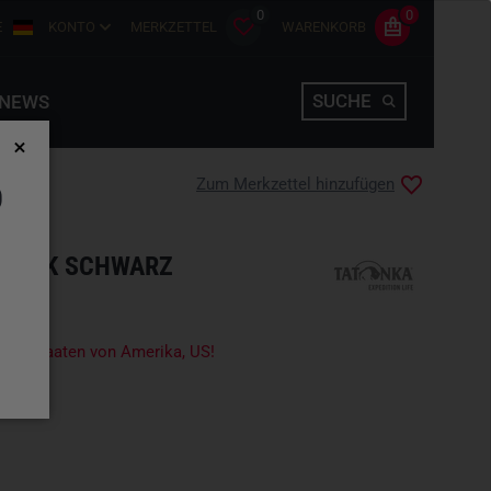
0
0
E
KONTO
MERKZETTEL
WARENKORB
SUCHE
NEWS
Zum Merkzettel hinzufügen
D
 BLACK SCHWARZ
igte Staaten von Amerika, US!