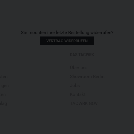
Sie möchten ihre letzte Bestellung widerrufen?
VERTRAG WIDERRUFEN
DAS TACWRK
Über uns
sten
Showroom Berlin
ngen
Jobs
ten
Kontakt
hlag
TACWRK GOV