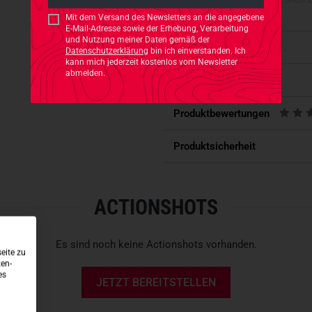
Mit dem Versand des Newsletters an die angegebene
E-Mail-Adresse sowie der Erhebung, Verarbeitung
- Lässiger Brustbeutel mit zer
und Nutzung meiner Daten gemäß der
Eigenschaften
- Aus leistungsstarkem
T-Squ
Datenschutzerklärung
bin ich einverstanden. Ich
kann mich jederzeit kostenlos vom Newsletter
- Höchster RFID-Ausleseschutz
abmelden.
Passt dazu
CRYPTALLOY
- Integrierte Balgtasche
Produktbewertungen
- Längenverstellbares Umhän
- Zwei schräg aufgesetzte Fäc
Produktsicherheit
- Abschirmung aller Frequenze
ACTIONSHOTS
Es sind noch keine Actionshots vorhanden.
eite zu
ten-
es
JETZT BEREITSTELLEN