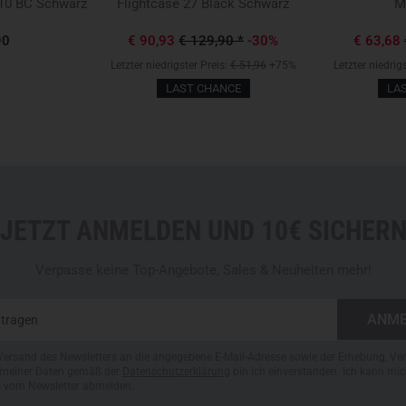
10 BC Schwarz
Flightcase 27 Black Schwarz
Mi
90
€ 90,93
€ 129,90
*
-30%
€ 63,68
Letzter niedrigster Preis:
€ 51,96
+75%
Letzter niedrig
LAST CHANCE
LA
JETZT ANMELDEN UND 10€ SICHER
Verpasse keine Top-Angebote, Sales & Neuheiten mehr!
Versand des Newsletters an die angegebene E-Mail-Adresse sowie der Erhebung, Ve
meiner Daten gemäß der
Datenschutzerklärung
bin ich einverstanden. Ich kann mic
s vom Newsletter abmelden.