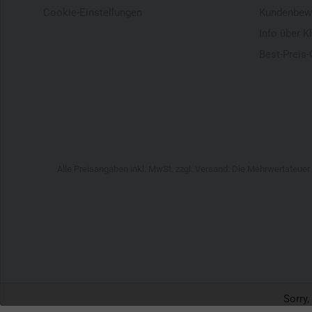
Cookie-Einstellungen
Kundenbew
Info über K
Best-Preis-
Alle Preisangaben inkl. MwSt. zzgl. Versand. Die Mehrwertsteue
Sorry,