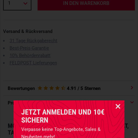
1
IN DEN WARENKORB
Versand & Rückversand
31 Tage Rückgaberecht
Best-Preis-Garantie
10% Behördenrabatt
FELDPOST Lieferungen
Bewertungen
4.91
/ 5 Sternen
Produktdetails
JETZT ANMELDEN UND 10€
SICHERN
MODULARES GÜRTELHOLSTER FÜR FUNKGERÄT,
Verpasse keine Top-Angebote, Sales &
TASCHENLAMPE UND ZUBEHÖR
Neuheiten mehr!