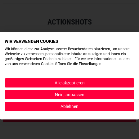
gesichert werden – ideal zur schnellen Aufbewahrung eines
Handys
oder Funkgeräts.
ACTIONSHOTS
OPTIMIERT FÜR VERDECKTES TRAGEN
Das
flache, unauffällige Design
ist auf verdeckte
WIR VERWENDEN COOKIES
Einsatzsituationen abgestimmt.
Seitliche Schlaufen
bieten
Wir können diese zur Analyse unserer Besucherdaten platzieren, um unsere
Platz für
Stifte
oder taktisches Zubehör. Trotz der
Webseite zu verbessern, personalisierte Inhalte anzuzeigen und Ihnen ein
kompakten Abmessungen bleibt der Zugriff auf den Inhalt
großartiges Webseiten-Erlebnis zu bieten. Für weitere Informationen zu den
von uns verwendeten Cookies öffnen Sie die Einstellungen.
direkt und reibungslos – selbst unter Jacken oder Westen.
Material:
Cordura 700 den
Alle akzeptieren
Maße:
16 × 9 × 3 cm
Gewicht:
70 g
Nein, anpassen
Kompatibilität:
Gürtel bis 60 mm /
MOLLE
Ablehnen
Farbe:
Schwarz
JETZT BEREITSTELLEN
Lieferumfang:
1 Stück