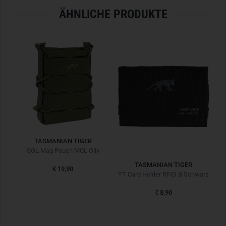
ÄHNLICHE PRODUKTE
TASMANIAN TIGER
SGL Mag Pouch MCL Oliv
TASMANIAN TIGER
€ 19,90
TT SGL Mag Pouch MCL Anfibia Black Schwarz
TT Card Holder RFID B Schwarz
TT
€ 8,90