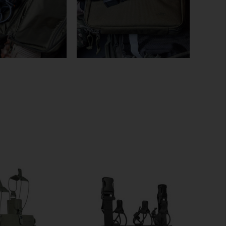
Ein
robuster Tragegriff
an der Oberseite ermöglicht
rausziehen aus größerem Gepäck. Die
ront
erlauben eine einfache Kennzeichnung oder IFF-
it separatem Kurzwaffenfach
lussschieber
 Kurzwaffen mit Kompensator, Lichtmodul oder Rotpunkt
ung für 4 doppelt gestapelte Magazine
auschklett-Modulen
r Front für Patches oder Markierungen
 Oberseite