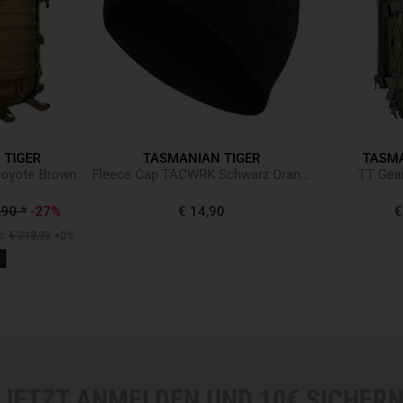
 TIGER
TASMANIAN TIGER
TASMA
Coyote Brown
Fleece Cap TACWRK Schwarz Orange (SMU)
TT Gear
,90
*
-27%
€ 14,90
€
s:
€ 218,93
+0%
JETZT ANMELDEN UND 10€ SICHER