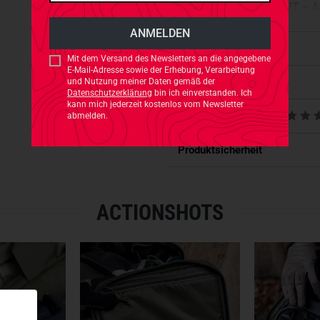
SICHERER TRANSPORT – A
Das
gepolsterte Hauptfach m
zuverlässig gegen Stöße und 
Eigenschaften
Mit dem Versand des Newsletters an die angegebene
um den Transport sicher und de
E-Mail-Adresse sowie der Erhebung, Verarbeitung
Aspekt bei verdeckten Transp
Passt dazu
und Nutzung meiner Daten gemäß der
Datenschutzerklärung
bin ich einverstanden. Ich
kann mich jederzeit kostenlos vom Newsletter
Ein
separates Fach für die Wa
Produktbewertungen
abmelden.
Magazine und Zubehör im
Hau
lassen.
Produktsicherheit
MODULARER INNENRAUM F
ACTIONSHOTS
Die Tasche ist standardmäßig
für vier zweireihige Pistolen
kann diese Halterung jedoch
werden – ideal für
Nutzer mit
MATERIALIEN UND ZUGRIF
Gefertigt aus
Cordura 700 de