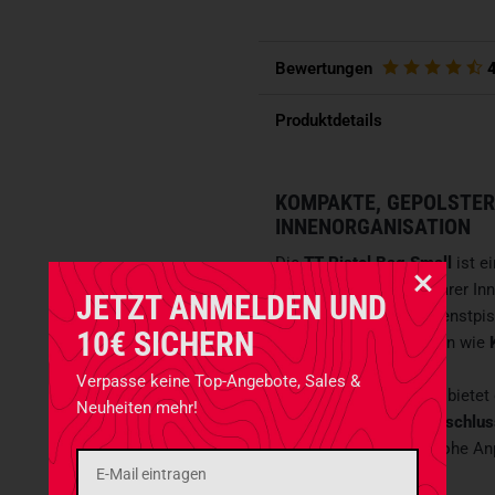
Bewertungen
Produktdetails
KOMPAKTE, GEPOLSTE
INNENORGANISATION
Die
TT Pistol Bag Small
ist e
Kurzwaffen
mit modularer Inn
JETZT ANMELDEN UND
Transport moderner Dienstpist
10€ SICHERN
Modelle mit Anbauteilen wie
Verpasse keine Top-Angebote, Sales &
Trotz kompakter Maße bietet 
Neuheiten mehr!
abschließbare Reißverschlus
Frontklettfläche
eine hohe Anp