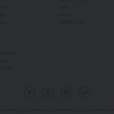
ngen
Jobs
ten
Kontakt
hlag
TACWRK GOV
ertungen
larna
Garantie
r wird abhängig vom Lieferland und vom Kundenstatus (privat/gewerblich) bere