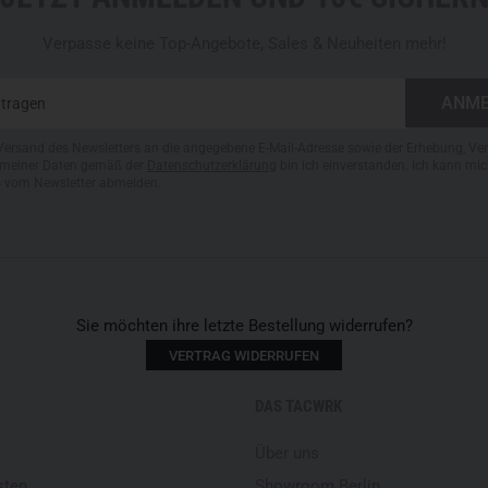
Verpasse keine Top-Angebote, Sales & Neuheiten mehr!
Versand des Newsletters an die angegebene E-Mail-Adresse sowie der Erhebung, Ve
meiner Daten gemäß der
Datenschutzerklärung
bin ich einverstanden. Ich kann mic
s vom Newsletter abmelden.
Sie möchten ihre letzte Bestellung widerrufen?
VERTRAG WIDERRUFEN
DAS TACWRK
Über uns
sten
Showroom Berlin