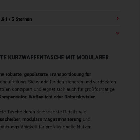
4.91
/ 5 Sternen
RTE KURZWAFFENTASCHE MIT MODULARER
ine
robuste, gepolsterte Transportlösung für
enaufteilung. Sie wurde für den sicheren und verdeckten
olen konzipiert und eignet sich auch für großformatige
Kompensator, Waffenlicht oder Rotpunktvisier
.
die Tasche durch durchdachte Details wie
sschieber
,
modulare Magazinhalterung
und
assungsfähigkeit für professionelle Nutzer.