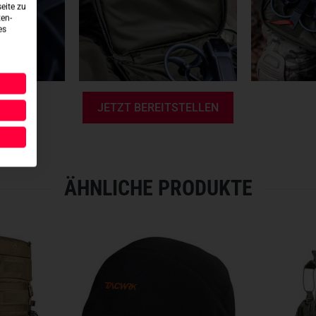
eite zu
mit geringem Eigengewicht. 
ten-
es
schnelles Mitführen oder He
Flauschklettflächen auf der F
Konfiguration per Patch.
Maße: 23 × 29 × 4,5 cm
JETZT BEREITSTELLEN
Gewicht: 280 g
Material:
Cordura 700 den
Gepolstertes Hauptfach m
Abschließbare Reißversch
ÄHNLICHE PRODUKTE
Geeignet für sechszöllige
Einklettbare Magazinhalter
Kompatibel mit anderen Fl
Flauschklettflächen auf de
Robuster Tragegriff an der