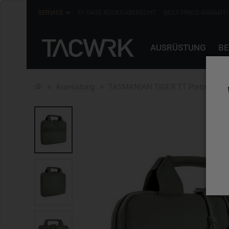
SERVICE
31 TAGE RÜCKGABERECHT
BEST-PREIS-GARANTI
AUSRÜSTUNG
BE
Ausrüstung
TASMANIAN TIGER TT Pistol Bag S