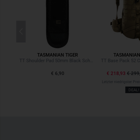
R
TASMANIAN TIGER
TASMANIAN
TT Modular Combat Pack 24 SL IRR Steingrau Oliv
TT Shoulder Pad 50mm Black Schwarz
TT Base Pack 52 
-24%
€ 6,90
€ 218,93
€ 299
,12
+0%
Letzter niedrigster Prei
DEAL!