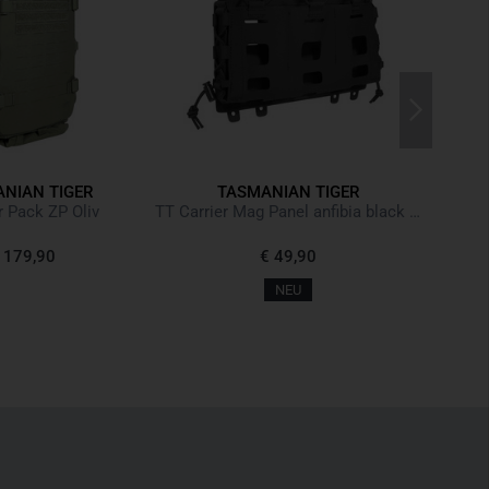
NIAN TIGER
TASMANIAN TIGER
SGL Mag
 Pack ZP Oliv
TT Carrier Mag Panel anfibia black schwarz
 179,90
€ 49,90
NEU
N