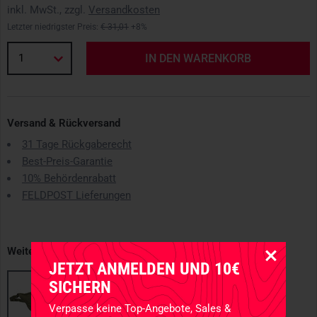
inkl. MwSt., zzgl.
Versandkosten
Letzter niedrigster Preis:
€ 31,01
+8%
1
IN DEN WARENKORB
Versand & Rückversand
31 Tage Rückgaberecht
Best-Preis-Garantie
10% Behördenrabatt
FELDPOST Lieferungen
Weitere erhältliche Varianten
JETZT ANMELDEN UND 10€
SICHERN
Verpasse keine Top-Angebote, Sales &