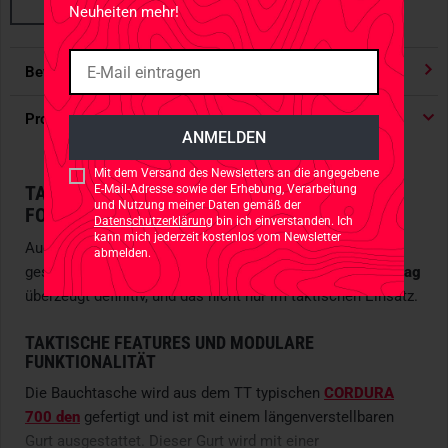
Neuheiten mehr!
Bewertungen
4.91
/ 5 Sternen
Produktdetails
Mit dem Versand des Newsletters an die angegebene
TAKTISCHE GÜRTELTASCHE IN KOMPAKTEM
E-Mail-Adresse sowie der Erhebung, Verarbeitung
und Nutzung meiner Daten gemäß der
FORMAT
Datenschutzerklärung
bin ich einverstanden. Ich
kann mich jederzeit kostenlos vom Newsletter
Auch wenn Fanny Packs im normalen Alltag manchmal
abmelden.
gespaltene Meinungen hervorrufen, die
TT Modular Hip Bag
überzeugt definitiv, und das nicht nur im taktischen Einsatz.
TAKTISCHE FEATURES UND MODULARE
FUNKTIONALITÄT
Die Bauchtasche wird aus dem TT typischen
CORDURA
700 den
gefertigt und ist mit einem längenverstellbaren
Gurt ausgestattet. Dieser Gurt wird mit einer