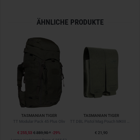
- 3 Reißverschlussfächer
- Passend für kleine
SAPI
Seitenplatten
-
M.O.L.L.E.
-Klett im Innenbereich für modulare
ÄHNLICHE PRODUKTE
Erweiterungen
- Lasercut
M.O.L.L.E.
-System auf dem Deckel
- Hüfttasche kann ohne Hüftgurt mit Haken in
M.O.L.L.E.
-
System eingehängt werden
- 5 Liter Volumen
TASMANIAN TIGER
TASMANIAN TIGER
TT Medic Platoon Pack Black Schwarz
TT Modular Pack 45 Plus Oliv
TT DBL Pistol Mag Pouch MKIII Oliv
€ 255,53
€ 359,90
*
-29%
€ 21,90