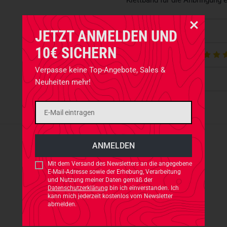
Klettband für die Anbringung 
Eigenschaften
JETZT ANMELDEN UND
10€ SICHERN
Produktbewertungen
Verpasse keine Top-Angebote, Sales &
Produktsicherheit
Neuheiten mehr!
ACTIONSHOTS
Es sind noch keine Actionshots vorhanden.
Mit dem Versand des Newsletters an die angegebene
E-Mail-Adresse sowie der Erhebung, Verarbeitung
JETZT BEREITSTELLEN
und Nutzung meiner Daten gemäß der
Datenschutzerklärung
bin ich einverstanden. Ich
kann mich jederzeit kostenlos vom Newsletter
abmelden.