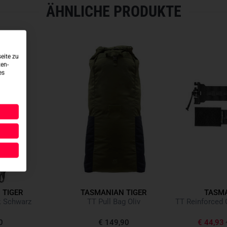
ÄHNLICHE PRODUKTE
eite zu
ten-
es
 TIGER
TASMANIAN TIGER
TASMA
k Schwarz
TT Pull Bag Oliv
0
€ 149,90
€ 44,93