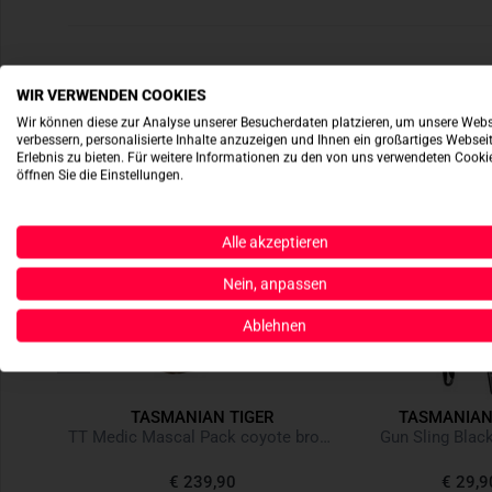
WIR VERWENDEN COOKIES
Wir können diese zur Analyse unserer Besucherdaten platzieren, um unsere Webs
verbessern, personalisierte Inhalte anzuzeigen und Ihnen ein großartiges Websei
Erlebnis zu bieten. Für weitere Informationen zu den von uns verwendeten Cooki
öffnen Sie die Einstellungen.
Alle akzeptieren
Nein, anpassen
Ablehnen
R
TASMANIAN TIGER
TASMANIAN
M Oliv
TT Medic Mascal Pack coyote brown
Gun Sling Blac
25%
€ 239,90
€ 29,9