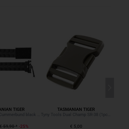
NIAN TIGER
TASMANIAN TIGER
Equipm
TT Reinforced Cummerbund black schwarz
Tyny Tools Dual Champ SR-38 (1pcs) Oliv
€ 59,90
*
-25%
€ 5,00