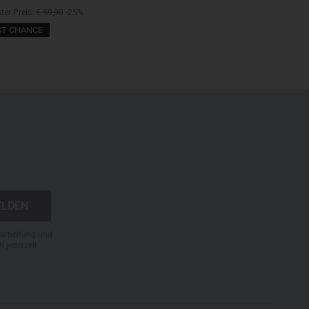
ster Preis:
€ 59,90
-25%
ST CHANCE
N
rarbeitung und
h jederzeit