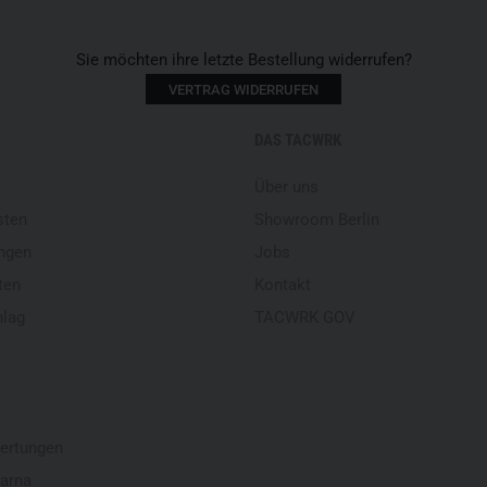
Sie möchten ihre letzte Bestellung widerrufen?
VERTRAG WIDERRUFEN
DAS TACWRK
Über uns
sten
Showroom Berlin
ngen
Jobs
ten
Kontakt
hlag
TACWRK GOV
ertungen
larna