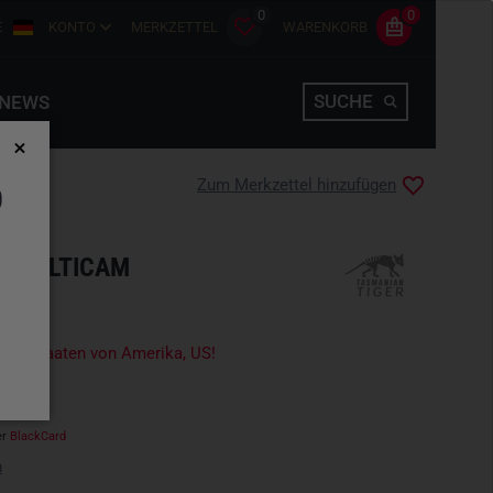
0
0
E
KONTO
MERKZETTEL
WARENKORB
SUCHE
NEWS
Zum Merkzettel hinzufügen
D
E MULTICAM
igte Staaten von Amerika, US!
er
BlackCard
n