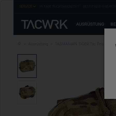
SERVICE
31 TAGE RÜCKGABERECHT
BEST-PREIS-GARANTI
AUSRÜSTUNG
BE
Ausrüstung
TASMANIAN TIGER Tac Pouch 4 Ta