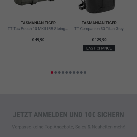
TASMANIAN TIGER
TASMANIAN TIGER
TT 2 SGL Mag Pouch BEL MKIII IRR Steingrau Oliv
TT Tac Pouch 10 MKII IRR Steingrau Oliv
TT Companion 30 Titan Grey
€ 49,90
€ 129,90
Le
LAST CHANCE
JETZT ANMELDEN UND 10€ SICHERN
Verpasse keine Top-Angebote, Sales & Neuheiten mehr!