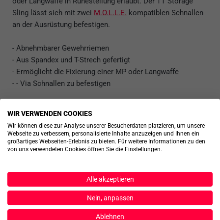
oder Langwaffe in Ruhestellung erlaubt. Der TT Storage
Sling lässt sich mit zwei
M.O.L.L.E.
kompatiblen Schnallen
an der Ausrüstung befestigen.
- Abnehmbarer Gewehrriemen
- Aus Spandex und T-Strech gefertigt
- Ermöglicht die Fixierung einer MP oder Langwaffe
- - Via Schnallen zu befestigen
Eigenschaften
WIR VERWENDEN COOKIES
Wir können diese zur Analyse unserer Besucherdaten platzieren, um unsere
Webseite zu verbessern, personalisierte Inhalte anzuzeigen und Ihnen ein
Passt dazu
großartiges Webseiten-Erlebnis zu bieten. Für weitere Informationen zu den
von uns verwendeten Cookies öffnen Sie die Einstellungen.
Produktbewertungen
Alle akzeptieren
Produktsicherheit
Nein, anpassen
Ablehnen