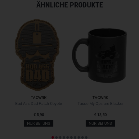
ÄHNLICHE PRODUKTE
Bitte beachtet, dass dieses Bundle nicht rabattierfähig ist.
TACWRK
TACWRK
ch
Bad Ass Dad Patch Coyote
Tasse My Ops are Blacker
€ 5,90
€ 13,50
NUR BEI UNS
NUR BEI UNS