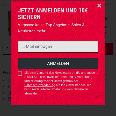
JETZT ANMELDEN UND 10€
TASMANIAN TIGER
SICHERN
1 X
BOTTLE HOLDER 1L COYOTE BROWN
Verpasse keine Top-Angebote, Sales &
wir versenden nicht nach Vereinigte Staaten
Neuheiten mehr!
von Amerika, US!
/ Im
Showroom
verfügbar
1
IN DEN WARENKORB
Versand & Rückversand
Mit dem Versand des Newsletters an die angegebene
E-Mail-Adresse sowie der Erhebung, Verarbeitung
31 Tage Rückgaberecht
und Nutzung meiner Daten gemäß der
Datenschutzerklärung
bin ich einverstanden. Ich
Best-Preis-Garantie
kann mich jederzeit kostenlos vom Newsletter
10% Behördenrabatt
abmelden.
FELDPOST Lieferungen