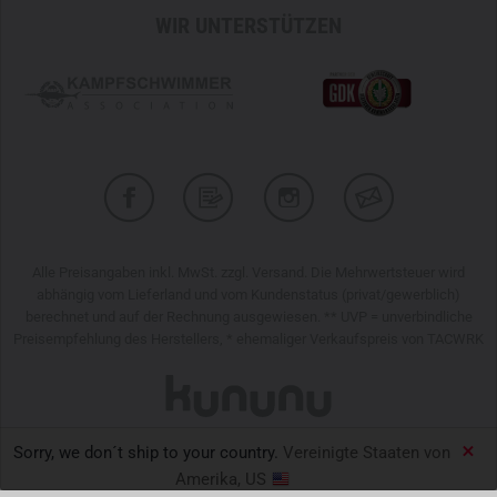
WIR UNTERSTÜTZEN
Alle Preisangaben inkl. MwSt. zzgl. Versand. Die Mehrwertsteuer wird
abhängig vom Lieferland und vom Kundenstatus (privat/gewerblich)
berechnet und auf der Rechnung ausgewiesen. ** UVP = unverbindliche
Preisempfehlung des Herstellers, * ehemaliger Verkaufspreis von TACWRK
Sorry, we don´t ship to your country.
Vereinigte Staaten von
TACWRK GmbH © 2026
Amerika, US