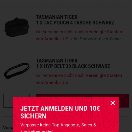
TASMANIAN TIGER
1 X
TAC POUCH 4 TASCHE SCHWARZ
wir versenden nicht nach Vereinigte Staaten
von Amerika, US!
/ Im
Showroom
verfügbar
TASMANIAN TIGER
1 X
HYP BELT 30 BLACK SCHWARZ
wir versenden nicht nach Vereinigte Staaten
von Amerika, US!
1
IN DEN WARENKORB
JETZT ANMELDEN UND 10€
SICHERN
Verpasse keine Top-Angebote, Sales &
Versand & Rückversand