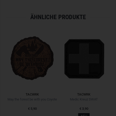
ÄHNLICHE PRODUKTE
TACWRK
TACWRK
Blutgruppe PVC Patch 0+ GITD Nachleuchtend
May the forest be with you Coyote
Medic Kreuz SWAT
B
€ 5,90
€ 3,90
NEU