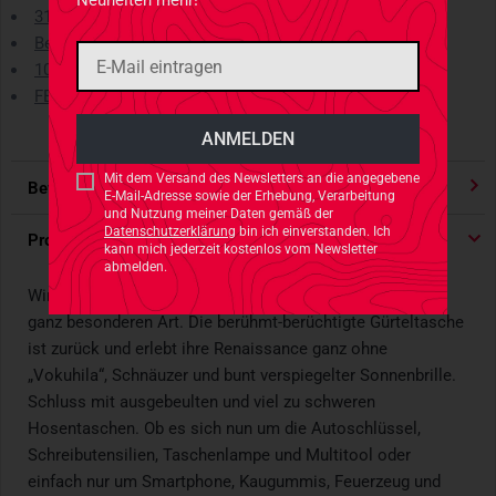
Neuheiten mehr!
31 Tage Rückgaberecht
Best-Preis-Garantie
10% Behördenrabatt
FELDPOST Lieferungen
Mit dem Versand des Newsletters an die angegebene
Bewertungen
4.91
/ 5 Sternen
E-Mail-Adresse sowie der Erhebung, Verarbeitung
und Nutzung meiner Daten gemäß der
Datenschutzerklärung
bin ich einverstanden. Ich
Produktdetails
kann mich jederzeit kostenlos vom Newsletter
abmelden.
Wir im TACWRK feiern schon seit langem ein Revival der
ganz besonderen Art. Die berühmt-berüchtigte Gürteltasche
ist zurück und erlebt ihre Renaissance ganz ohne
„Vokuhila“, Schnäuzer und bunt verspiegelter Sonnenbrille.
Schluss mit ausgebeulten und viel zu schweren
Hosentaschen. Ob es sich nun um die Autoschlüssel,
Schreibutensilien, Taschenlampe und Multitool oder
einfach nur um Smartphone, Kaugummis, Feuerzeug und