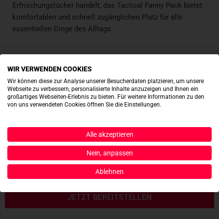
Erfrischungstücher handelt, das Tactical Fanny Pack bietet
komfortablen und schnell zugänglichen Platz für alle
essentiellen Dinge des Alltags.
Set-Bestandteile
WIR VERWENDEN COOKIES
Produktbewertungen
Wir können diese zur Analyse unserer Besucherdaten platzieren, um unsere
Webseite zu verbessern, personalisierte Inhalte anzuzeigen und Ihnen ein
großartiges Webseiten-Erlebnis zu bieten. Für weitere Informationen zu den
Produktsicherheit
von uns verwendeten Cookies öffnen Sie die Einstellungen.
Alle akzeptieren
ACTIONSHOTS
Nein, anpassen
Es sind noch keine Actionshots vorhanden.
Ablehnen
JETZT BEREITSTELLEN