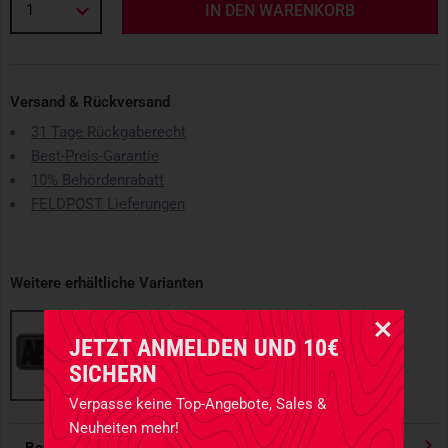
1
IN DEN WARENKORB
Versand & Rückversand
31 Tage Rückgaberecht
Best-Preis-Garantie
10% Behördenrabatt
FELDPOST Lieferungen
Weitere erhältliche Varianten
JETZT ANMELDEN UND 10€
SICHERN
Verpasse keine Top-Angebote, Sales &
Neuheiten mehr!