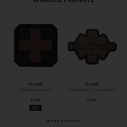
TACWRK
TACWRK
rz
Medic Kreuz Coyote
Paramedic Full Cross Coyote
€ 3,90
€ 6,90
NEU