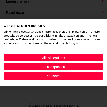
Eigenschaften
- Dezente TACWRK Logo Prägung
Passt dazu
Produktbewertungen
WIR VERWENDEN COOKIES
Wir können diese zur Analyse unserer Besucherdaten platzieren, um unsere
Produktsicherheit
Webseite zu verbessern, personalisierte Inhalte anzuzeigen und Ihnen ein
großartiges Webseiten-Erlebnis zu bieten. Für weitere Informationen zu den
von uns verwendeten Cookies öffnen Sie die Einstellungen.
ACTIONSHOTS
Alle akzeptieren
Nein, anpassen
Es sind noch keine Actionshots vorhanden.
Ablehnen
JETZT BEREITSTELLEN
ÄHNLICHE PRODUKTE