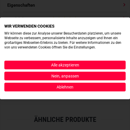
Eigenschaften
Produktbewertungen
WIR VERWENDEN COOKIES
Produktsicherheit
Wir können diese zur Analyse unserer Besucherdaten platzieren, um unsere
Webseite zu verbessern, personalisierte Inhalte anzuzeigen und Ihnen ein
großartiges Webseiten-Erlebnis zu bieten. Für weitere Informationen zu den
von uns verwendeten Cookies öffnen Sie die Einstellungen.
ACTIONSHOTS
Alle akzeptieren
Es sind noch keine Actionshots vorhanden.
Nein, anpassen
Ablehnen
JETZT BEREITSTELLEN
ÄHNLICHE PRODUKTE