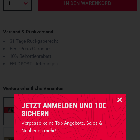
1
IN DEN WARENKORB
Versand & Rückversand
31 Tage Rückgaberecht
Best-Preis-Garantie
10% Behördenrabatt
FELDPOST Lieferungen
Weitere erhältliche Varianten
JETZT ANMELDEN UND 10€
SICHERN
Verpasse keine Top-Angebote, Sales &
Neuheiten mehr!