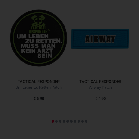
TACTICAL RESPONDER
TACTICAL RESPONDER
ch
Um Leben zu Retten Patch
Airway Patch
€ 5,90
€ 4,90