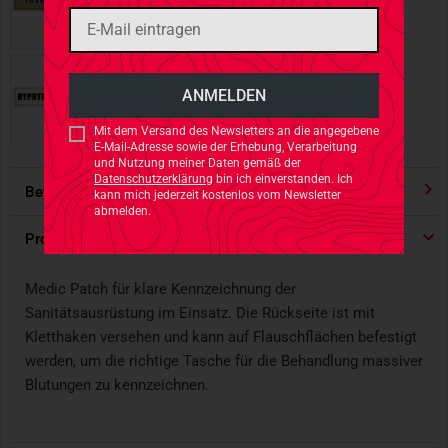
Mit dem Versand des Newsletters an die angegebene
E-Mail-Adresse sowie der Erhebung, Verarbeitung
und Nutzung meiner Daten gemäß der
Datenschutzerklärung
bin ich einverstanden. Ich
Bewertungen
4.91
/ 5 Sternen
kann mich jederzeit kostenlos vom Newsletter
abmelden.
Produktdetails
Medic Patch für klare Kennzeichnung der
Sanitätsausrüstung im Einsatz. Die Rückseite ist mit
Kletthaken versehen und kann auf Flauschflächen befestigt
werden, um die richtige Tasche für die Behandlung massiver
Blutungen zu kennzeichnen.