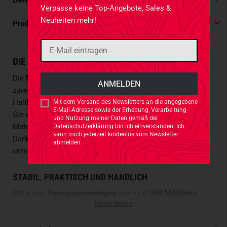
Bewertungen
4.91
/ 5 Sternen
Verpasse keine Top-Angebote, Sales &
Neuheiten mehr!
Produktdetails
DIE TRINKFLASCHE FÜR ALLE LEBENSLAGEN
Die
Nalgene Weithals Sustain Trinkflasche
ist ein
zuverlässiger Begleiter für Menschen, die Wert auf
Haltbarkeit, Funktionalität und Umweltbewusstsein legen.
Mit dem Versand des Newsletters an die angegebene
E-Mail-Adresse sowie der Erhebung, Verarbeitung
Sie vereint durchdachtes Design mit langlebigen
und Nutzung meiner Daten gemäß der
Materialien und überzeugt durch ihre einfache Handhabung.
Datenschutzerklärung
bin ich einverstanden. Ich
kann mich jederzeit kostenlos vom Newsletter
Dank ihrer Größe und Robustheit ist sie ideal für alle, die
abmelden.
unterwegs nicht auf Komfort verzichten möchten.
STABIL, PRAKTISCH UND HANDLICH
Mit einem
Fassungsvermögen
von rund
500 Millilitern
Mehr lesen
bietet die Flasche genug Volumen für den täglichen
Flüssigkeitsbedarf und bleibt dennoch angenehm kompakt.