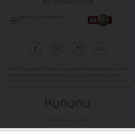
WIR UNTERSTÜTZEN
Alle Preisangaben inkl. MwSt. zzgl. Versand. Die Mehrwertsteuer wird
abhängig vom Lieferland und vom Kundenstatus (privat/gewerblich)
berechnet und auf der Rechnung ausgewiesen. ** UVP = unverbindliche
Preisempfehlung des Herstellers, * ehemaliger Verkaufspreis von TACWRK
TACWRK GmbH © 2026