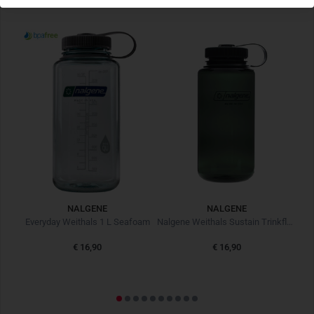
gesundheitlich unbedenklic
h. Selbst nach vielen
Spülgängen in der Maschine bleibt die Flasche klar und frei
von Gerüchen. Die glatte Innenfläche verhindert
Rückstände, und das Getränk schmeckt immer frisch.
FÜR TOUREN IM WALD ODER AUF REISEN
Draußen zeigt die Flasche, wofür sie gemacht ist. Durch ihr
geringes Gewicht
und das schmale Format lässt sie sich
leicht verstauen oder mit der praktischen
Deckelhalterung
außen am Rucksack befestigen. Der
breite Hals ermöglicht
schnelles Nachfüllen an Bächen oder Wasserfiltern –
besonders nützlich bei längeren Touren.
NALGENE
NALGENE
Nalgene Weithals Sustain Trinkflasche 1L Cotton
Everyday Weithals 1 L Seafoam
Nalgene Weithals Sustain Trinkflasche 1L Jade
Die
auslaufsichere Konstruktion
schützt zuverlässig vor
€ 16,90
€ 16,90
Feuchtigkeit im Gepäck, und in kalten Regionen kann die
Flasche in einer isolierten Tasche transportiert werden, um
das Einfrieren des Inhalts zu vermeiden.