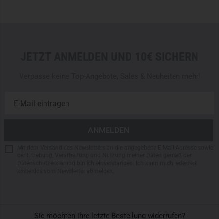
Moderne Weithals-Trinkflasche
Frei von BPA, BPS und Phthalaten
Hergestellt aus Tritan und 50% recyceltem Kunststoff
Gewicht: 89 Gramm
Erfüllt sämtliche Lebensmittelbestimmungen
JETZT ANMELDEN UND 10€ SICHERN
Ohne schädliche Farbstoffe
Großer Verschluss mit praktischer Deckelbefestigung
Verpasse keine Top-Angebote, Sales & Neuheiten mehr!
Kann mit Eiswürfeln gekühlt werden
Spülmaschinenfest
Kompatibel mit verschiedenen Filteraufsätzen
Geschmacksneutral
Einfach zu reinigen
Auslaufsicheres Semi-Buttress-Gewinde
Mit dem Versand des Newsletters an die angegebene E-Mail-Adresse sowie
Hergestellt in den USA
der Erhebung, Verarbeitung und Nutzung meiner Daten gemäß der
Datenschutzerklärung
bin ich einverstanden. Ich kann mich jederzeit
kostenlos vom Newsletter abmelden.
Sie möchten ihre letzte Bestellung widerrufen?