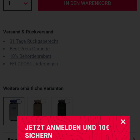
1
IN DEN WARENKORB
Versand & Rückversand
31 Tage Rückgaberecht
Best-Preis-Garantie
10% Behördenrabatt
FELDPOST Lieferungen
Weitere erhältliche Varianten
JETZT ANMELDEN UND 10€
SICHERN