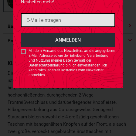
Neuheiten mehr!
Bewertungen
4.91
/ 5 Sternen
Produktdetails
Mit dem Versand des Newsletters an die angegebene
E-Mail-Adresse sowie der Erhebung, Verarbeitung
und Nutzung meiner Daten gemäß der
KLASSISCHER KSK SMOCK IN FLECKTARN
Datenschutzerklärung
bin ich einverstanden. Ich
kann mich jederzeit kostenlos vom Newsletter
Die KSK SMOCK Einsatzkampfjacke der Firma Leo Köhler,
abmelden.
ist selbstverständlich
nach TL-Standard der Bundeswehr
hergestellt und äußerst bequem geschnitten. Mit
hochschließenden, durchgehenden 2-Wege-
Frontreißverschluss und darüberliegender Knopfleiste.
Ellbogenverstärkung aus Corduragewebe. Genügend
Stauraum bieten sowohl die 4 großzügig geschnittenen
Taschen mit bandgenähten Knöpfen auf der Front, als auch
zwei große, verdeckt angebrachte Brusttaschen mit