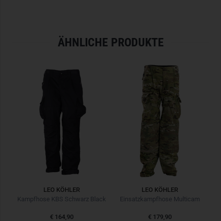
Kapuze mit Kordelzug
Stoff nach TL: 310 g/m², 65% Baumwolle, 35% Polyester
Original Flecktarn nach TL der Bundeswehr
ÄHNLICHE PRODUKTE
LEO KÖHLER
LEO KÖHLER
Einsatzkampfjacke KSK Smock Multicam
Kampfhose KBS Schwarz Black
Einsatzkampfhose Multicam
€ 164,90
€ 179,90