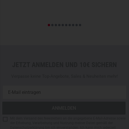
Jerven nur die besten Materialien. Sowohl Materialien, als
,22
auch die Näharbeiten werden sorgfältig kontrolliert.
Deshalb gibt Jerven auch 10 Jahre Garantie auf eventuelle
Material- oder Nahtfehler des Jerven Biwaksacks. Die
Garantie deckt jedoch keine durch Feuer, scharfe
Gegenstände oder unvernünftige Nutzung verursachte
Schäden. Alle Reklamationen/Garantiefälle müssen von
Jerven anerkannt werden.
- Bietet genügend Platz für 2 Personen
JETZT ANMELDEN UND 10€ SICHERN
- 60 g/m²
Primaloft
Wattierung
Verpasse keine Top-Angebote, Sales & Neuheiten mehr!
- Aus Aluminium beschichtetem Polyester hergestellt
- Lining aus Polyester-Ripstop Polyamid
- Windschutzgröße: 143x220 cm
- Gewicht: ca. 2000g
- 10 Jahre Herstellergarantie
- Forest Camo
Mit dem Versand des Newsletters an die angegebene E-Mail-Adresse sowie
der Erhebung, Verarbeitung und Nutzung meiner Daten gemäß der
Datenschutzerklärung
bin ich einverstanden. Ich kann mich jederzeit