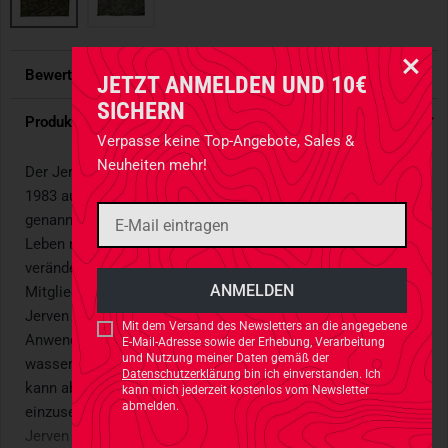
Bewertungen
4.91
/ 5 Sternen
JETZT ANMELDEN UND 10€
SICHERN
Produktdetails
Verpasse keine Top-Angebote, Sales &
Neuheiten mehr!
Der Jerven Biwaksack, der seit seiner Erfindung im Jahr
1983 auch gerne „der arktische Lebensretter aus Norwegen“
genannt wird, hat in den letzten 30 Jahren das Outdoor-
Leben norwegischer Jäger und Soldaten grundlegend
verändert und wird heute auch von vielen Nato-
Mitgliedsstaaten eingesetzt. Für den Jerven „Duken“, den
Jerven Biwaksack, gibt es unzählige, ganz verschiedene
Mit dem Versand des Newsletters an die angegebene
Anwendungsbereiche. In erster Linie wurde er als wind- und
E-Mail-Adresse sowie der Erhebung, Verarbeitung
und Nutzung meiner Daten gemäß der
wasserdichter Poncho/Windschutz für Jäger konzipiert,
Datenschutzerklärung
bin ich einverstanden. Ich
kann aber genauso gut als Behelfsbiwak oder flexibel
kann mich jederzeit kostenlos vom Newsletter
abmelden.
einzusetzende Zeltplane/Persenning genutzt werden. Der
Jerven Biwaksack kann sowohl Sie, als auch Ihren