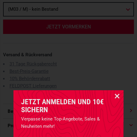
(M03 / M) - kein Bestand
JETZT VORMERKEN
Versand & Rückversand
31 Tage Rückgaberecht
Best-Preis-Garantie
10% Behördenrabatt
FELDPOST Lieferungen
JETZT ANMELDEN UND 10€
SICHERN
Bewertungen
4.91
/ 5 Sternen
Verpasse keine Top-Angebote, Sales &
Produktdetails
Neuheiten mehr!