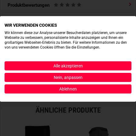
Klassischer Rundhalsausschnitt
Produktbewertungen
Von links waschen und bügeln
Aus 100% Baumwolle
Produktsicherheit
WIR VERWENDEN COOKIES
Wir können diese zur Analyse unserer Besucherdaten platzieren, um unsere
Webseite zu verbessern, personalisierte Inhalte anzuzeigen und Ihnen ein
großartiges Webseiten-Erlebnis zu bieten. Für weitere Informationen zu den
ACTIONSHOTS
von uns verwendeten Cookies öffnen Sie die Einstellungen.
Es sind noch keine Actionshots vorhanden.
Alle akzeptieren
JETZT BEREITSTELLEN
Nein, anpassen
Ablehnen
ÄHNLICHE PRODUKTE