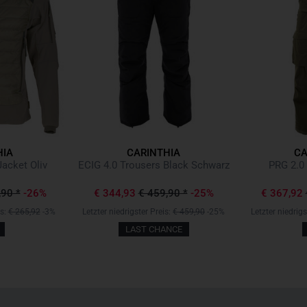
HIA
CARINTHIA
CA
Jacket Oliv
ECIG 4.0 Trousers Black Schwarz
PRG 2.0 
,90
*
-26%
€ 344,93
€ 459,90
*
-25%
€ 367,92
is:
€ 265,92
-3%
Letzter niedrigster Preis:
€ 459,90
-25%
Letzter niedrigs
LAST CHANCE