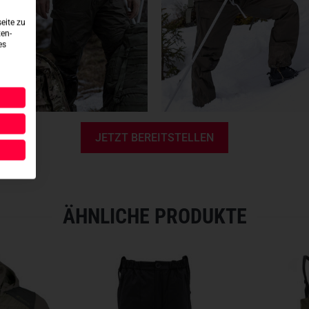
Integrierte Hosenträger fü
eite zu
Praktische Eingriffstasche
ten-
es
Zwei geräumige 3D-Tasch
Hüftgürtel für individuelle
Anatomisch vorgeformte Kn
Verstärkter Innenbeinberei
Weitenregulierbarer Beina
Inklusive Packsack für ei
JETZT BEREITSTELLEN
Waschbar bei 60 Grad für l
HINWEIS: Für Artikel des Hers
durch unsere TACWRK-Kunden
ÄHNLICHE PRODUKTE