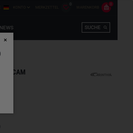
0
0
E
KONTO
MERKZETTEL
WARENKORB
SUCHE
NEWS
D
MULTICAM
hlen
n