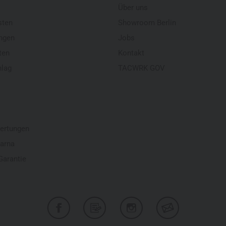
Über uns
sten
Showroom Berlin
ngen
Jobs
ten
Kontakt
hlag
TACWRK GOV
ertungen
larna
Garantie