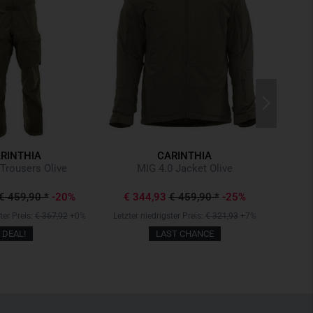
RINTHIA
CARINTHIA
Co
Trousers Olive
MIG 4.0 Jacket Olive
€ 1
€ 459,90
*
-20%
€ 344,93
€ 459,90
*
-25%
Letzter 
ter Preis:
€ 367,92
+0%
Letzter niedrigster Preis:
€ 321,93
+7%
DEAL!
LAST CHANCE