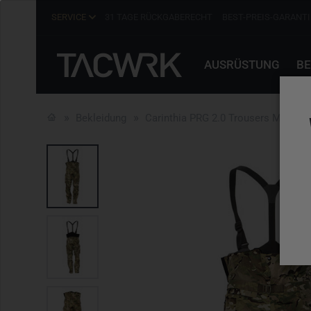
SERVICE
31 TAGE RÜCKGABERECHT
BEST-PREIS-GARANTI
AUSRÜSTUNG
BE
Bekleidung
Carinthia PRG 2.0 Trousers Multica