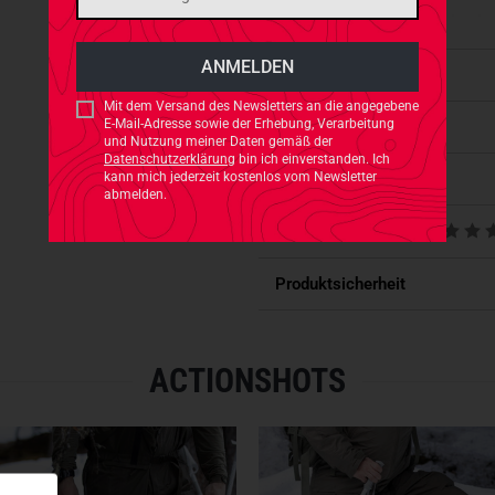
erhöhte Schnitt bieten eine 
Handlungsfähigkeit bei gleich
sicherstellt.
Eigenschaften
Mit dem Versand des Newsletters an die angegebene
E-Mail-Adresse sowie der Erhebung, Verarbeitung
Verfügbarkeit
INNOVATIVE FEATURES FÜ
und Nutzung meiner Daten gemäß der
Datenschutzerklärung
bin ich einverstanden. Ich
Zwei 3D-Taschen
für zusätzli
Passt dazu
kann mich jederzeit kostenlos vom Newsletter
Halt, und eine kleine Eingriff
abmelden.
Aufbewahrung kleiner Gegens
Produktbewertungen
Funktionsteil. Der praktische
optimale Bewegungsfreiheit.
Produktsicherheit
ROBUSTHEIT UND LEICHTI
Trotz ihres überaus
leichten 
ACTIONSHOTS
außerordentliche
Robustheit 
verstärkten inneren Beinbere
Alltag bieten die Nässeschut
Erhöhter Schnitt für zusät