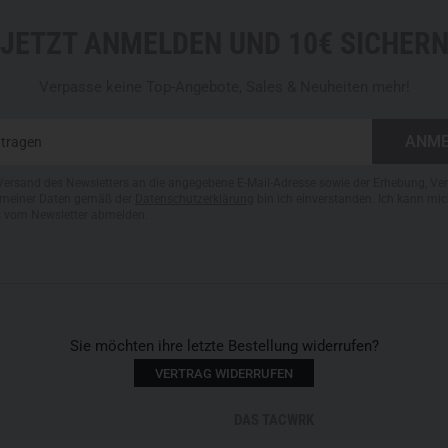
JETZT ANMELDEN UND 10€ SICHER
Verpasse keine Top-Angebote, Sales & Neuheiten mehr!
Versand des Newsletters an die angegebene E-Mail-Adresse sowie der Erhebung, Ve
meiner Daten gemäß der
Datenschutzerklärung
bin ich einverstanden. Ich kann mic
s vom Newsletter abmelden.
Sie möchten ihre letzte Bestellung widerrufen?
VERTRAG WIDERRUFEN
DAS TACWRK