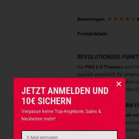
Bewertungen
Produktdetails
REVOLUTIONÄRE FUNKT
Die
PRG 2.0 Trousers
sind Ca
speziell entwickelt für anspr
vorherrschen. Diese Hosen ve
JETZT ANMELDEN UND
und sind ein Muss für jeden E
10€ SICHERN
OPTIMIERTE PASSFORM F
Verpasse keine Top-Angebote, Sales &
Dank der teils
anatomisch vo
Neuheiten mehr!
TEX
Material seine volle Leist
hohen Tragekomfort, sondern 
Wetterbedingungen. Die verst