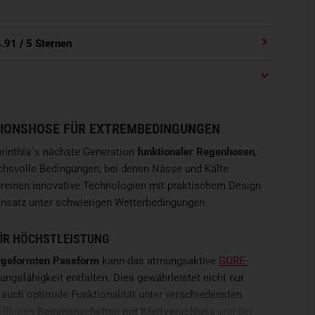
4.91
/ 5 Sternen
IONSHOSE FÜR EXTREMBEDINGUNGEN
rinthia`s nächste Generation
funktionaler Regenhosen
,
uchsvolle Bedingungen, bei denen Nässe und Kälte
reinen innovative Technologien mit praktischem Design
insatz unter schwierigen Wetterbedingungen.
ÜR HÖCHSTLEISTUNG
rgeformten Passform
kann das atmungsaktive
GORE-
ungsfähigkeit entfalten. Dies gewährleistet nicht nur
auch optimale Funktionalität unter verschiedensten
ellbaren
Beinmanschetten mit Klettverschluss
und der