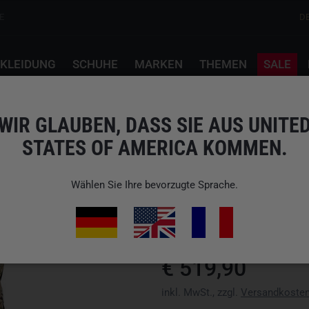
E
D
KLEIDUNG
SCHUHE
MARKEN
THEMEN
SALE
m
WIR GLAUBEN, DASS SIE AUS UNITE
STATES OF AMERICA KOMMEN.
CARINTHIA
PRG 2.0 TROUSERS 
Wählen Sie Ihre bevorzugte Sprache.
Art.-Nr.: WPG028trousers
Verfügbarkeit: Bitte Variante wä
€ 519,90
inkl. MwSt., zzgl.
Versandkoste