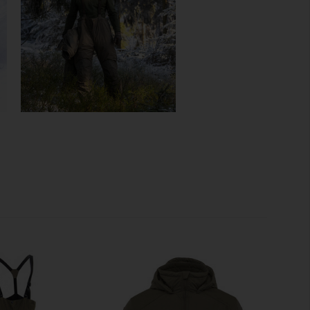
r optimalen Halt
 im Hüftbereich
en
 Passform
ie für Bewegungsfreiheit
ch für Langlebigkeit
bschluss
nfache Aufbewahrung
eichte Pflege
tellers Carinthia sind leider keine Rabattierungen
karten möglich!