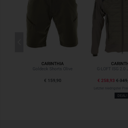
CARINTHIA
CARINT
Schwarz
Goldeck Shorts Olive
G-LOFT ISG 2.0 
-25%
€ 159,90
€ 258,93
€ 349
,91
-17%
Letzter niedrigster Pre
DEAL!