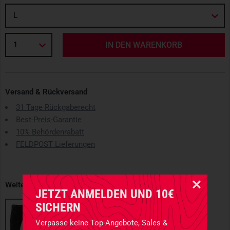
L
1
IN DEN WARENKORB
Versand & Rückversand
31 Tage Rückgaberecht
Best-Preis-Garantie
10% Behördenrabatt
FELDPOST Lieferungen
Weitere erhältliche Varianten
JETZT ANMELDEN UND 10€
SICHERN
Verpasse keine Top-Angebote, Sales &