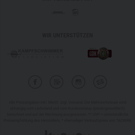
Ausrüstungskonfigurationen. Dadurch sitzen die Shorts
auch bei hoher Aktivität sicher und komfortabel.
Technische Outdoor-Shorts aus dem Carinthia
Innovation Lab
WIR UNTERSTÜTZEN
Farbe: Schwarz
G-LOFT
Komfort-Liner im Bund
RE1 Range Extender 4-Wege-Stretch-Material
Uneingeschränkte Bewegungsfreiheit
Geräuschreduzierte Konstruktion
Waschbar bis 95 °C
Optimierte Belüftung für verbessertes Körperklima
Elastischer Einsatz im Hüftbereich
Integrierter Gürtel
Alle Preisangaben inkl. MwSt. zzgl. Versand. Die Mehrwertsteuer wird
Individuell verstellbarer Bund
abhängig vom Lieferland und vom Kundenstatus (privat/gewerblich)
Sechs funktionale Taschen
berechnet und auf der Rechnung ausgewiesen. ** UVP = unverbindliche
Zwei Standardtaschen
Preisempfehlung des Herstellers, * ehemaliger Verkaufspreis von TACWRK
Zwei seitliche Beintaschen mit Belüftungsnetz
Eine Hüfttasche mit Reißverschluss