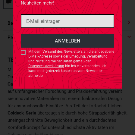
Neuheiten mehr!
Bewertungen
4.91
/ 5 Sternen
Produktdetails
Mit dem Versand des Newsletters an die angegebene
E-Mail-Adresse sowie der Erhebung, Verarbeitung
TECHNISCHE PERFORMANCE-SHORTS
und Nutzung meiner Daten gemäß der
Datenschutzerklärung
bin ich einverstanden. Ich
Mit den
Goldeck Shorts
präsentiert Carinthia moderne
kann mich jederzeit kostenlos vom Newsletter
abmelden.
Outdoor-Shorts, die aus den Entwicklungsprozessen der
Carinthia Innovation Labs
hervorgegangen ist. Aufbauend
auf umfangreicher Forschung und Praxiserfahrung vereint
sie innovative Materialien mit einem funktionalen Design
für anspruchsvolle Einsätze. Als Teil der fortschrittlichen
Goldeck-Serie
überzeugt sie durch hohe Strapazierfähigkeit,
uneingeschränkte Beweglichkeit und ein durchdachtes
Komfortkonzept für unterschiedlichste Aktivitäten im
Gelände und darüber hinaus.