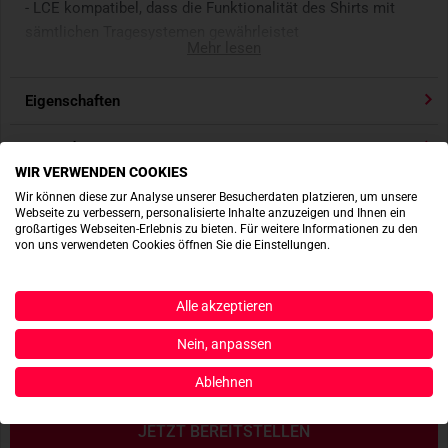
- LCE kompatibel, dass die Funktionalität des Shirts mit
sämtlichen Tragesystemen gewährleistet
Mehr lesen
- Großzügige Brusttaschen bieten Platz für essentielle
Ausrüstungsgegenstände
Eigenschaften
- Mittlere Knopfleiste mit darunterliegendem
Reißverschluss bietet volle Fallschirm/Klettergurt-
Passt dazu
Kompatibiltät
WIR VERWENDEN COOKIES
- Leicht zugängliche Oberarm-Reißverschlusstaschen
Produktbewertungen
Wir können diese zur Analyse unserer Besucherdaten platzieren, um unsere
- Daisy-Chain-Festpunkte in Brust- und Oberarmtaschen
Webseite zu verbessern, personalisierte Inhalte anzuzeigen und Ihnen ein
- Taschen-Netzfutter sorgt für optimale Ventilation und
großartiges Webseiten-Erlebnis zu bieten. Für weitere Informationen zu den
Produktsicherheit
von uns verwendeten Cookies öffnen Sie die Einstellungen.
Gewichtsreduzierung
Alle akzeptieren
ACTIONSHOTS
Nein, anpassen
Es sind noch keine Actionshots vorhanden.
Ablehnen
JETZT BEREITSTELLEN