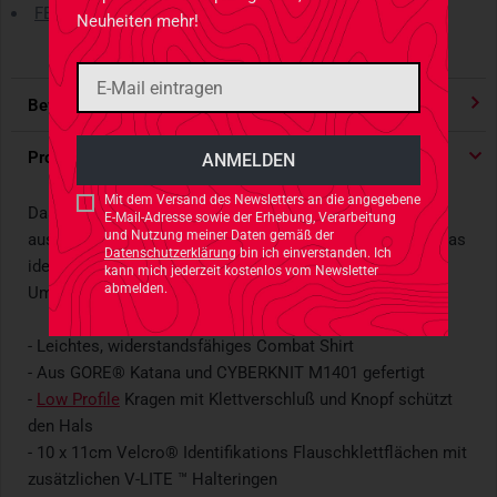
FELDPOST Lieferungen
Neuheiten mehr!
Bewertungen
4.91
/ 5 Sternen
Produktdetails
Mit dem Versand des Newsletters an die angegebene
Das Arc´teryx Recce Shirt LT in MultiCam ist ein leichtes
E-Mail-Adresse sowie der Erhebung, Verarbeitung
und Nutzung meiner Daten gemäß der
aus No melt/No drip-Material gefertigtes Combat Shirt, das
Datenschutzerklärung
bin ich einverstanden. Ich
ideal für Einsatzszenarien in trockenen und tropischen
kann mich jederzeit kostenlos vom Newsletter
abmelden.
Umgebungen ist.
- Leichtes, widerstandsfähiges Combat Shirt
- Aus GORE® Katana und CYBERKNIT M1401 gefertigt
-
Low Profile
Kragen mit Klettverschluß und Knopf schützt
den Hals
- 10 x 11cm Velcro® Identifikations Flauschklettflächen mit
zusätzlichen V-LITE ™ Halteringen