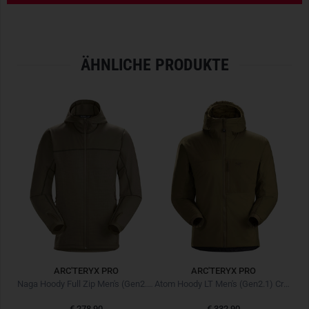
ÄHNLICHE PRODUKTE
ARC'TERYX PRO
ARC'TERYX PRO
Assault Shirt AR Men's (Gen2) Crocodile
Naga Hoody Full Zip Men's (Gen2.1) Crocodile
Atom Hoody LT Men's (Gen2.1) Crocodile
€ 278,90
€ 332,90