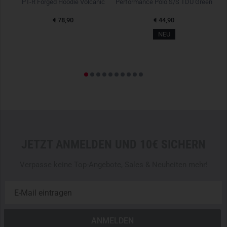
PT-R Forged Hoodie Volcanic
Performance Polo S/S TDU Green
€ 78,90
€ 44,90
Le
NEU
JETZT ANMELDEN UND 10€ SICHERN
Verpasse keine Top-Angebote, Sales & Neuheiten mehr!