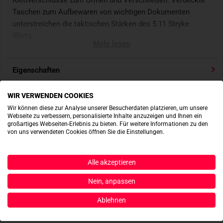
Klettverschlüsse zum Öffnen und Verschließen. Verdeckte
Taschen zum Aufbewaren von wichtigen Dokumenten
unterstreichen die taktischen Stärken des 5.11 Stryke
Shirts.
Mehr lesen
- gefertigt aus Flex-Tac®
Eigenschaften
-
DWR
-Beschichtung wirkt Sprizwasserabweisend
- Stifttaschen am oberen linken Ärmel
Passt dazu
- verdeckte Taschen
WIR VERWENDEN COOKIES
- Laschen beidseitig zum einfachen Hochkrempeln der
Wir können diese zur Analyse unserer Besucherdaten platzieren, um unsere
Webseite zu verbessern, personalisierte Inhalte anzuzeigen und Ihnen ein
Produktbewertungen
Ärmel
großartiges Webseiten-Erlebnis zu bieten. Für weitere Informationen zu den
- patentierte Brusttaschen
von uns verwendeten Cookies öffnen Sie die Einstellungen.
Produktsicherheit
Alle akzeptieren
ACTIONSHOTS
Nein, anpassen
Ablehnen
Es sind noch keine Actionshots vorhanden.