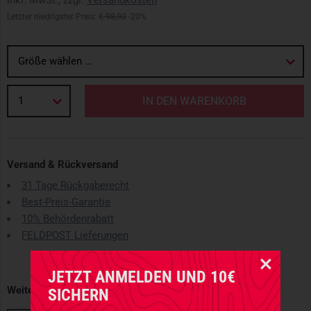
inkl. MwSt., zzgl.
Versandkosten
Letzter niedrigster Preis:
€ 98,90
-20%
Größe wählen …
1
IN DEN WARENKORB
Versand & Rückversand
31 Tage Rückgaberecht
Best-Preis-Garantie
10% Behördenrabatt
FELDPOST Lieferungen
JETZT ANMELDEN UND 10€
Weitere erhältliche Varianten
SICHERN