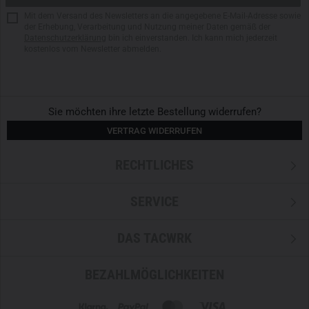
Mit dem Versand des Newsletters an die angegebene E-Mail-Adresse sowie
der Erhebung, Verarbeitung und Nutzung meiner Daten gemäß der
Datenschutzerklärung
bin ich einverstanden. Ich kann mich jederzeit
kostenlos vom Newsletter abmelden.
Sie möchten ihre letzte Bestellung widerrufen?
VERTRAG WIDERRUFEN
RECHTLICHES
SERVICE
DAS TACWRK
BEZAHLMÖGLICHKEITEN