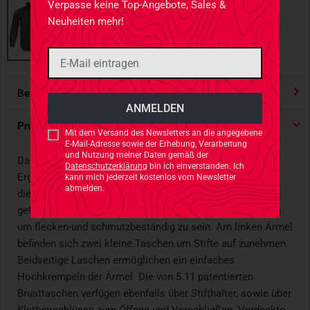
Verpasse keine Top-Angebote, Sales &
Neuheiten mehr!
Bewertungen
4.91
/ 5 Sternen
Produktdetails
Mit dem Versand des Newsletters an die angegebene
E-Mail-Adresse sowie der Erhebung, Verarbeitung
und Nutzung meiner Daten gemäß der
Das neue Styke Shirt von 5.11 in Tundra ist die perfekte
Datenschutzerklärung
bin ich einverstanden. Ich
Ergänzung zur bereits bewährten Stryke Pant. Genau wie
kann mich jederzeit kostenlos vom Newsletter
abmelden.
diese ist das Stryke Shirt aus Flex-Tac® Strechgewebe
gefertigt und mit einer Teflon®-Schicht behandelt worden
um flecken-und schmutzbeständig zu sein. Am linken Ärmel
befinden sich zwei kleine Taschen um Stifte auf zunehmen.
Beidseitige Laschen ermöglichen ein einfaches
Hochkrempeln der Ärmel. Die von 5.11 patentierten
Brusttaschen verfügen ebenfalls über Stifthalter, sowie über