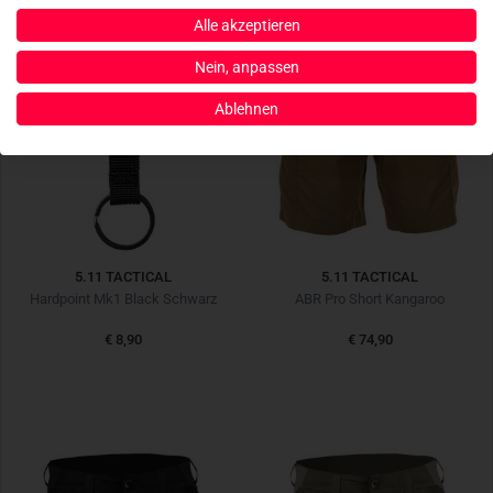
Alle akzeptieren
Nein, anpassen
Ablehnen
5.11 TACTICAL
5.11 TACTICAL
Hardpoint Mk1 Black Schwarz
ABR Pro Short Kangaroo
€ 8,90
€ 74,90