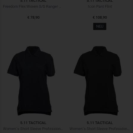
5.11 TACTICAL
5.11 TACTICAL
Freedom Flex Woven S/S Ranger Green
Icon Pant Flint
€ 78,90
€ 108,90
NEU
5.11 TACTICAL
5.11 TACTICAL
Women´s Short Sleeve Professional Polo Dark Navy
Women´s Short Sleeve Professional Polo Black