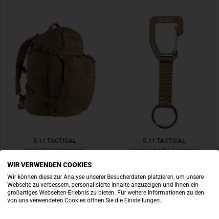
5.11 TACTICAL
5.11 TACTICAL
Rush 72 2.0 Kangaroo
Hardpoint Mk1 Kangaroo
WIR VERWENDEN COOKIES
€ 208,90
€ 8,90
Wir können diese zur Analyse unserer Besucherdaten platzieren, um unsere
NEU
Webseite zu verbessern, personalisierte Inhalte anzuzeigen und Ihnen ein
großartiges Webseiten-Erlebnis zu bieten. Für weitere Informationen zu den
von uns verwendeten Cookies öffnen Sie die Einstellungen.