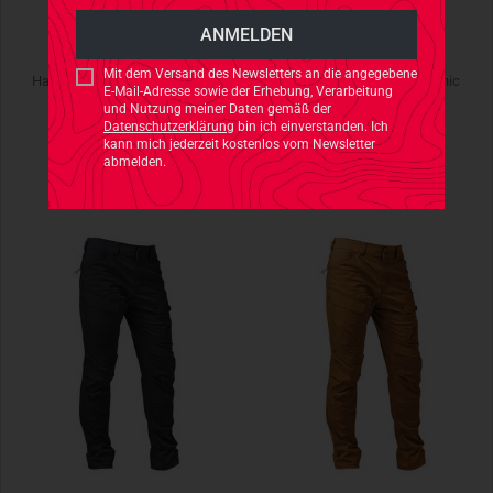
5.11 TACTICAL
5.11 TACTICAL
Mit dem Versand des Newsletters an die angegebene
Hardpoint M1 + MD Kangaroo
PT-R Forged Hoodie Volcanic
E-Mail-Adresse sowie der Erhebung, Verarbeitung
und Nutzung meiner Daten gemäß der
€ 8,90
€ 78,90
Datenschutzerklärung
bin ich einverstanden. Ich
kann mich jederzeit kostenlos vom Newsletter
abmelden.