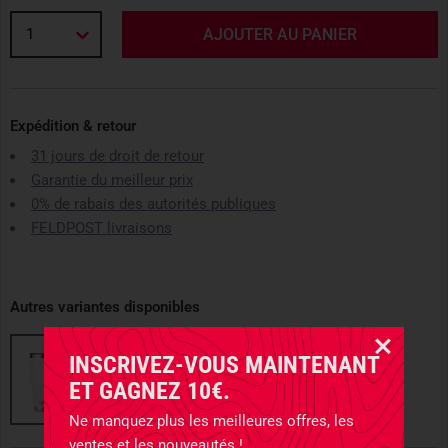
1
AJOUTER AU PANIER
Expédition & retour
31 jours de droit de retour
Garantie du meilleur prix
0% de rabais des autorités publiques
FELDPOST livraisons
Autres variantes disponibles
INSCRIVEZ-VOUS MAINTENANT
ET GAGNEZ 10€.
Ne manquez plus les meilleures offres, les
ventes et les nouveautés !