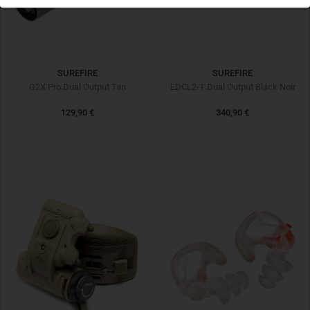
SUREFIRE
SUREFIRE
G2X Pro Dual Output Tan
EDCL2-T Dual Output Black Noir
129,90 €
340,90 €