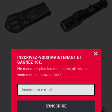
SUREFIRE
SUREFIRE
INSCRIVEZ-VOUS MAINTENANT ET
Stiletto MaxVision Black Noir
Tactican Dual Output Black Noir
GAGNEZ 10€.
169,90 €
301,90 €
Ne manquez plus les meilleures offres, les
ventes et les nouveautés !