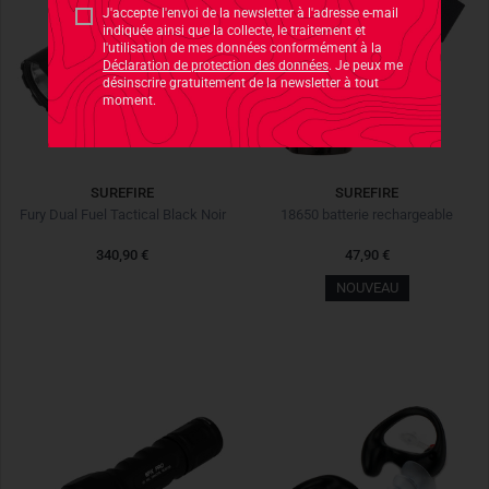
J'accepte l'envoi de la newsletter à l'adresse e-mail
indiquée ainsi que la collecte, le traitement et
l'utilisation de mes données conformément à la
Déclaration de protection des données
. Je peux me
désinscrire gratuitement de la newsletter à tout
moment.
SUREFIRE
SUREFIRE
Fury Dual Fuel Tactical Black Noir
18650 batterie rechargeable
340,90 €
47,90 €
NOUVEAU