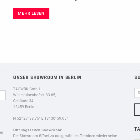
MEHR LESEN
UNSER SHOWROOM IN BERLIN
S
TACWRK GmbH
Wilhelminenhofstr. 83-85,
Gebäude 34
12459 Berlin
N 52° 27′ 38.75″ E 13° 30′ 59.05″
T
Öffnungszeiten Showroom:
er
Der Showroom öffnet zu ausgewählten Terminen wieder seine
.