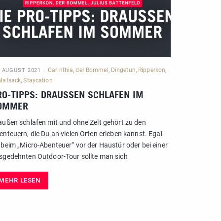
Carinthia
,
der Bommel
,
Dingetun
,
Ripperkon
,
. AUGUST 2021
hlafsack
,
Staycation
RO-TIPPS: DRAUSSEN SCHLAFEN IM S
MMER
außen schlafen mit und ohne Zelt gehört zu den
enteuern, die Du an vielen Orten erleben kannst. Egal
 beim „Micro-Abenteuer“ vor der Haustür oder bei einer
sgedehnten Outdoor-Tour sollte man sich
MEHR LESEN