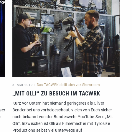
Das TACWRK stellt sich vor
,
Showroom
3. MAI 2019
„MIT OLLI“ ZU BESUCH IM TACWRK
Kurz vor Ostern hat niemand geringeres als Oliver
ser
Bender bei uns vorbeigeschaut, vielen von Euch sicher
n
noch bekannt von der Bundeswehr YouTube-Serie „Mit
Olli“. Inzwischen ist Olli als Filmemacher mit Tyrosize
Productions selbst viel unterwegs auf