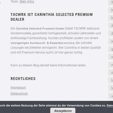
Türen.
Mehr Infos
5
*
b
TACWRK IST CARINTHIA SELECTED PREMIUM
DEALER
d
Als
Carinthia Selected Premium Dealer
bietet TACWRK exklusive
Sondermodelle, garantierte Verfügbarkeit, schnelle Lieferzeiten und
d
erstklassige Fachberatung. Kunden profitieren zudem von einem
e
einzigartigen Austausch- & Reparaturservice
, der schnelle
Lösungen bei Defekten ermöglicht. Wer Carinthia in bester Qualität
g
und mit Premium-Service sucht, ist hier genau richtig.
o
r
Kann zu diesem Blog derzeit keine Informationen laden.
s
RECHTLICHES
t
Impressum
t
Datenschutz
rch die weitere Nutzung der Seite stimmst du der Verwendung von Cookies zu.
Date
Akzeptieren