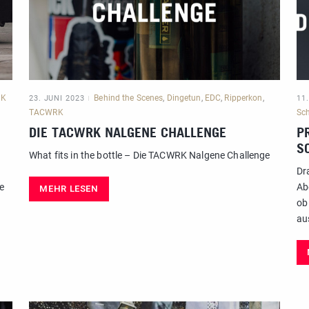
RK
Behind the Scenes
,
Dingetun
,
EDC
,
Ripperkon
,
23. JUNI 2023
11
TACWRK
Sc
DIE TACWRK NALGENE CHALLENGE
P
O
What fits in the bottle – Die TACWRK Nalgene Challenge
Dr
e
Ab
MEHR LESEN
ob
au