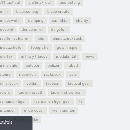
.11 tactical
arc'teryx leaf
ausrüstung
erlin
blacksunday
blade create
bundeswehr
camping
carinthia
charity
eadbird
der bommel
dingetun
raußen schlafen
edc
einsatzrucksack
insatzstiefel
fotografie
gewinnspiel
ore-tex
military fitness
modularität
news
nline sale
outdoor
polizei
rabatt
etoure
ripperkon
rucksack
sale
chlafsack
soldat
tactical
tactical gear
acwrk
tacwrk rabatt
tacwrk showroom
asmanian tiger
tasmanian tiger gear
tt
umtausch
undercover
weihnachten
weihnachtsgeschenke
nschutz