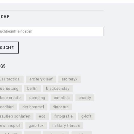
UCHE
AGS
.11 tactical
arc'teryx leaf
arc’teryx
usrüstung
berlin
blacksunday
lade create
camping
carinthia
charity
eadbird
der bommel
dingetun
raußen schlafen
edc
fotografie
g-loft
ewinnspiel
gore-tex
military fitness