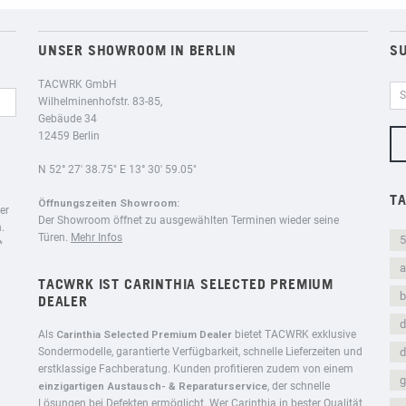
UNSER SHOWROOM IN BERLIN
S
TACWRK GmbH
Wilhelminenhofstr. 83-85,
Gebäude 34
12459 Berlin
N 52° 27′ 38.75″ E 13° 30′ 59.05″
T
Öffnungszeiten Showroom:
er
Der Showroom öffnet zu ausgewählten Terminen wieder seine
.
Türen.
Mehr Infos
5
*
a
TACWRK IST CARINTHIA SELECTED PREMIUM
b
DEALER
d
Als
Carinthia Selected Premium Dealer
bietet TACWRK exklusive
Sondermodelle, garantierte Verfügbarkeit, schnelle Lieferzeiten und
d
erstklassige Fachberatung. Kunden profitieren zudem von einem
g
einzigartigen Austausch- & Reparaturservice
, der schnelle
Lösungen bei Defekten ermöglicht. Wer Carinthia in bester Qualität