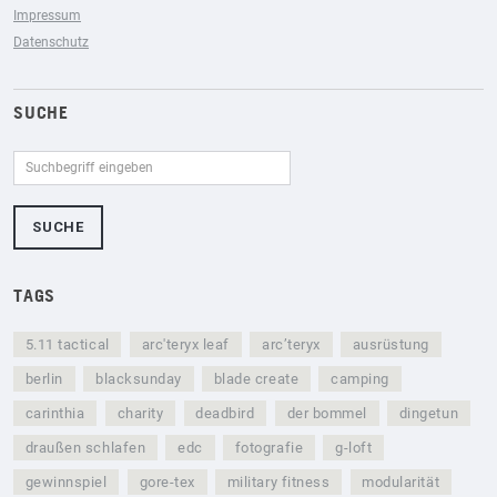
Impressum
Datenschutz
SUCHE
TAGS
5.11 tactical
arc'teryx leaf
arc’teryx
ausrüstung
berlin
blacksunday
blade create
camping
carinthia
charity
deadbird
der bommel
dingetun
draußen schlafen
edc
fotografie
g-loft
gewinnspiel
gore-tex
military fitness
modularität