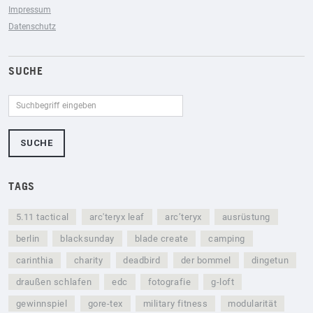
Impressum
Datenschutz
SUCHE
TAGS
5.11 tactical
arc'teryx leaf
arc’teryx
ausrüstung
berlin
blacksunday
blade create
camping
carinthia
charity
deadbird
der bommel
dingetun
draußen schlafen
edc
fotografie
g-loft
gewinnspiel
gore-tex
military fitness
modularität