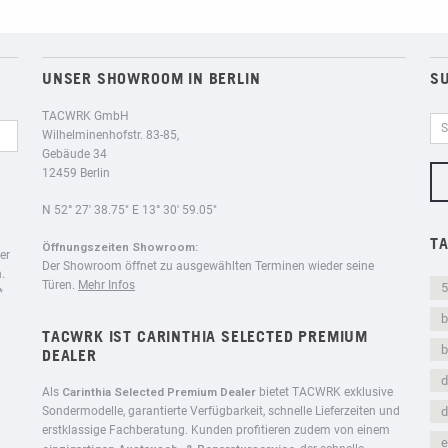
UNSER SHOWROOM IN BERLIN
S
TACWRK GmbH
Wilhelminenhofstr. 83-85,
Gebäude 34
12459 Berlin
N 52° 27′ 38.75″ E 13° 30′ 59.05″
T
Öffnungszeiten Showroom:
er
Der Showroom öffnet zu ausgewählten Terminen wieder seine
.
Türen.
Mehr Infos
5
*
b
TACWRK IST CARINTHIA SELECTED PREMIUM
DEALER
d
Als
Carinthia Selected Premium Dealer
bietet TACWRK exklusive
Sondermodelle, garantierte Verfügbarkeit, schnelle Lieferzeiten und
d
erstklassige Fachberatung. Kunden profitieren zudem von einem
e