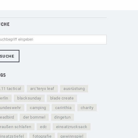
UCHE
AGS
.11 tactical
arc'teryx leaf
ausrüstung
erlin
blacksunday
blade create
bundeswehr
camping
carinthia
charity
eadbird
der bommel
dingetun
raußen schlafen
edc
einsatzrucksack
insatzstiefel
fotografie
gewinnspiel