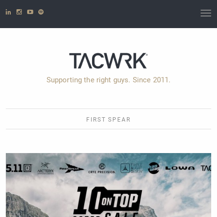
T
o
g
g
l
e
Supporting the right guys. Since 2011.
n
a
v
i
FIRST SPEAR
g
a
t
i
o
n