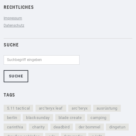
RECHTLICHES
Impressum
Datenschutz
SUCHE
TAGS
5.11 tactical
arc'teryx leaf
arc’teryx
ausrüstung
berlin
blacksunday
blade create
camping
carinthia
charity
deadbird
der bommel
dingetun