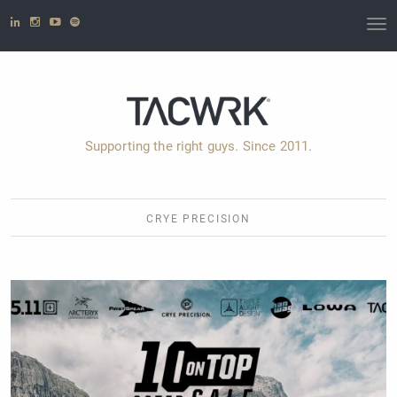
T
o
g
g
l
e
Supporting the right guys. Since 2011.
n
a
v
i
CRYE PRECISION
g
a
t
i
o
n