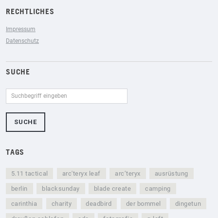
RECHTLICHES
Impressum
Datenschutz
SUCHE
TAGS
5.11 tactical
arc'teryx leaf
arc’teryx
ausrüstung
berlin
blacksunday
blade create
camping
carinthia
charity
deadbird
der bommel
dingetun